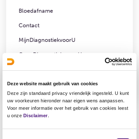
Bloedafname
Contact
MijnDiagnostiekvoorU
Over Diagnostiek voor U
Tarieven en facturen
Wachttijden
Deze website maakt gebruik van cookies
Deze zijn standaard privacy vriendelijk ingesteld. U kunt
uw voorkeuren hieronder naar eigen wens aanpassen.
Voor meer informatie over het gebruik van cookies leest
Tarieven en facturen
u onze
Disclaimer
.
Er zijn geen vragen voor deze categorie.
Toestemmingsselectie